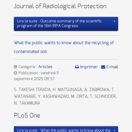
Journal of Radiological Protection
Lire la suite : Outcome summary of the scientific
program of the 16th IRPA Congress
What the public wants to know about the recycling of
contaminated soil
Catégorie :
Articles
Imprimer
E-mail
Publication : vendredi 5
septembre 2025 08:57
S. TAKESHI TERADA, H. MATSUNAGA, A. ZABIROWA, T.
WATANABE, Y. KASHIWAZAKI, M. ORITA, T. SCHNEIDER,
N. TAKAMURA
PLoS One
Lire la suite : What the public wants to know about the