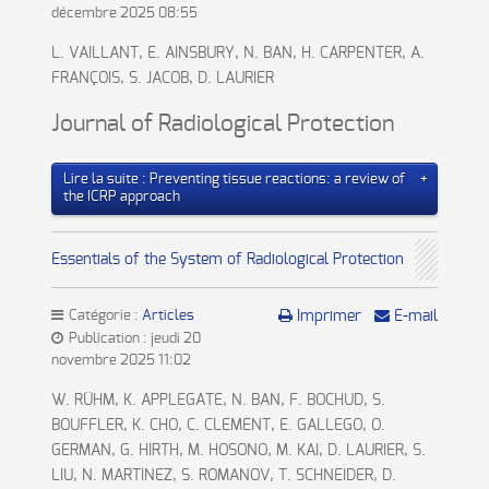
décembre 2025 08:55
L. VAILLANT, E. AINSBURY, N. BAN, H. CARPENTER, A.
FRANÇOIS, S. JACOB, D. LAURIER
Journal of Radiological Protection
Lire la suite : Preventing tissue reactions: a review of
the ICRP approach
Essentials of the System of Radiological Protection
Catégorie :
Articles
Imprimer
E-mail
Publication : jeudi 20
novembre 2025 11:02
W. RÜHM, K. APPLEGATE, N. BAN, F. BOCHUD, S.
BOUFFLER, K. CHO, C. CLEMENT, E. GALLEGO, O.
GERMAN, G. HIRTH, M. HOSONO, M. KAI, D. LAURIER, S.
LIU, N. MARTINEZ, S. ROMANOV, T. SCHNEIDER, D.