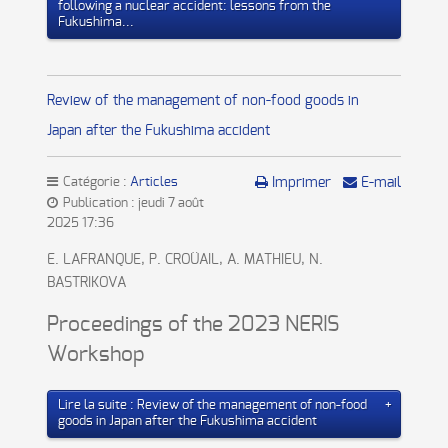
following a nuclear accident: lessons from the
Fukushima...
Review of the management of non-food goods in
Japan after the Fukushima accident
Catégorie :
Articles
Imprimer
E-mail
Publication : jeudi 7 août
2025 17:36
E. LAFRANQUE, P. CROÜAIL, A. MATHIEU, N.
BASTRIKOVA
Proceedings of the 2023 NERIS
Workshop
Lire la suite : Review of the management of non-food
goods in Japan after the Fukushima accident