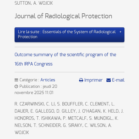
SUTTON, A. WOJCIK
Journal of Radiological Protection
Lire la suite : Essentials of the System of Radiological
Protection
Outcome summary of the scientific program of the
16th IRPA Congress
Catégorie :
Articles
Imprimer
E-mail
Publication : jeudi 20
novembre 2025 11:01
R. CZARWINSKI, C. LI, S. BOUFFLER, C. CLEMENT, L.
DAUER, E. GALLEGO, D. GILLEY, J. O’HAGAN, K. HELD, J.
HONDROS, T. ISHIKAWA, P. METCALF, S. MUNDIGL, K.
NELSON, T. SCHNEIDER, G. SIRAKY, C. WILSON, A.
WOJCIK