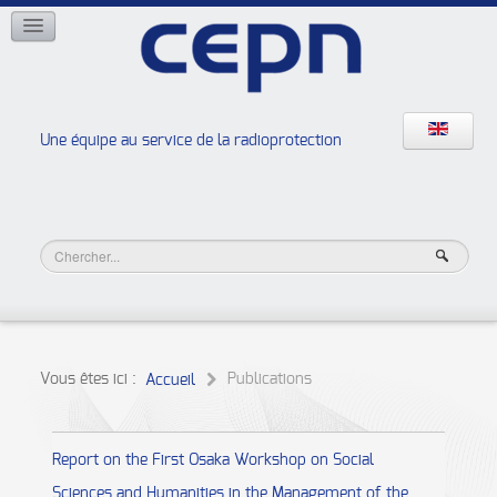
RÉSEAUX
ISOE
EAN
NERIS
RELIR
Une équipe au service de la radioprotection
Les ateliers de la radioprotection
JURAD BAT
Vous êtes ici :
Publications
Accueil
Report on the First Osaka Workshop on Social
Sciences and Humanities in the Management of the