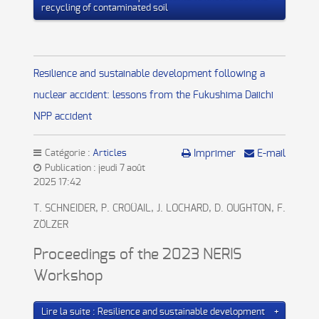
recycling of contaminated soil
Resilience and sustainable development following a
nuclear accident: lessons from the Fukushima Daiichi
NPP accident
Catégorie :
Articles
Imprimer
E-mail
Publication : jeudi 7 août
2025 17:42
T. SCHNEIDER, P. CROÜAIL, J. LOCHARD, D. OUGHTON, F.
ZÖLZER
Proceedings of the 2023 NERIS
Workshop
Lire la suite : Resilience and sustainable development