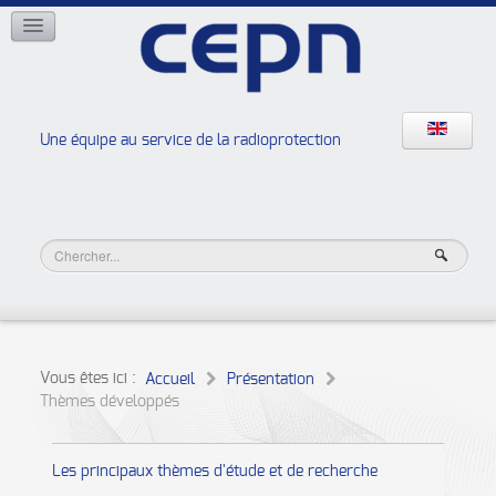
RÉSEAUX
ISOE
EAN
NERIS
RELIR
Une équipe au service de la radioprotection
Les ateliers de la radioprotection
JURAD BAT
Vous êtes ici :
Accueil
Présentation
Thèmes développés
Les principaux thèmes d'étude et de recherche