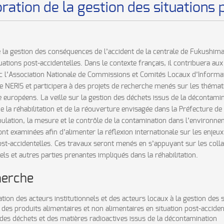
oration de la gestion des situations
 la gestion des conséquences de l’accident de la centrale de Fukushima
ituations post-accidentelles. Dans le contexte français, il contribuera 
 l’Association Nationale de Commissions et Comités Locaux d’Informati
NERIS et participera à des projets de recherche menés sur les thématiq
e européens. La veille sur la gestion des déchets issus de la décontamin
la réhabilitation et de la réouverture envisagée dans la Préfecture de 
pulation, la mesure et le contrôle de la contamination dans l’environ
ont examinées afin d’alimenter la réflexion internationale sur les enje
post-accidentelles. Ces travaux seront menés en s’appuyant sur les coll
nels et autres parties prenantes impliqués dans la réhabilitation.
herche
on des acteurs institutionnels et des acteurs locaux à la gestion des s
des produits alimentaires et non alimentaires en situation post-acciden
 des déchets et des matières radioactives issus de la décontamination