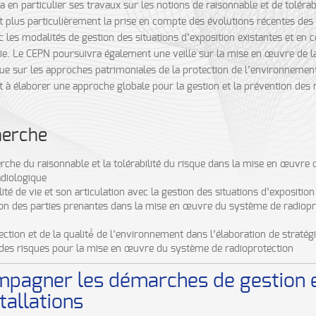
a en particulier ses travaux sur les notions de raisonnable et de tolérab
t plus particulièrement la prise en compte des évolutions récentes des 
c les modalités de gestion des situations d’exposition existantes et e
vie. Le CEPN poursuivra également une veille sur la mise en œuvre de l
e sur les approches patrimoniales de la protection de l’environnement.
nt à élaborer une approche globale pour la gestion et la prévention de
herche
herche du raisonnable et la tolérabilité du risque dans la mise en œuvr
adiologique
té de vie et son articulation avec la gestion des situations d’exposition
ion des parties prenantes dans la mise en œuvre du système de radiopr
ection et de la qualité́ de l’environnement dans l’élaboration de straté
 des risques pour la mise en œuvre du système de radioprotection
mpagner les démarches de gestion et
tallations