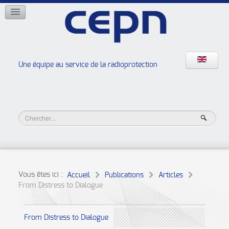
RÉSEAUX
ISOE
EAN
NERIS
RELIR
Une équipe au service de la radioprotection
Les ateliers de la radioprotection
JURAD BAT
Vous êtes ici :
Accueil
Publications
Articles
From Distress to Dialogue
From Distress to Dialogue