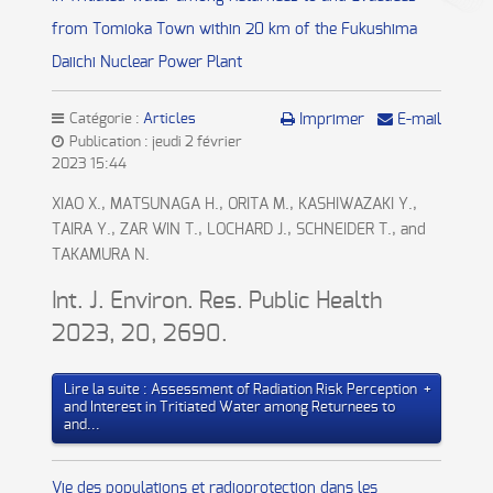
from Tomioka Town within 20 km of the Fukushima
Daiichi Nuclear Power Plant
Catégorie :
Articles
Imprimer
E-mail
Publication : jeudi 2 février
2023 15:44
XIAO X., MATSUNAGA H., ORITA M., KASHIWAZAKI Y.,
TAIRA Y., ZAR WIN T., LOCHARD J., SCHNEIDER T., and
TAKAMURA N.
Int. J. Environ. Res. Public Health
2023, 20, 2690.
Lire la suite : Assessment of Radiation Risk Perception
and Interest in Tritiated Water among Returnees to
and...
Vie des populations et radioprotection dans les