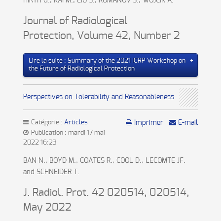
HIRTH G., KAI M., LIU S., ROMANOV S., WOJCIK A.
Journal of Radiological
Protection
,
Volume 42
,
Number 2
Lire la suite : Summary of the 2021 ICRP Workshop on
the Future of Radiological Protection
Perspectives on Tolerability and Reasonableness
Catégorie :
Articles
Imprimer
E-mail
Publication : mardi 17 mai
2022 16:23
BAN N., BOYD M., COATES R., COOL D., LECOMTE JF.
and SCHNEIDER T.
J. Radiol. Prot. 42 020514, 020514,
May 2022