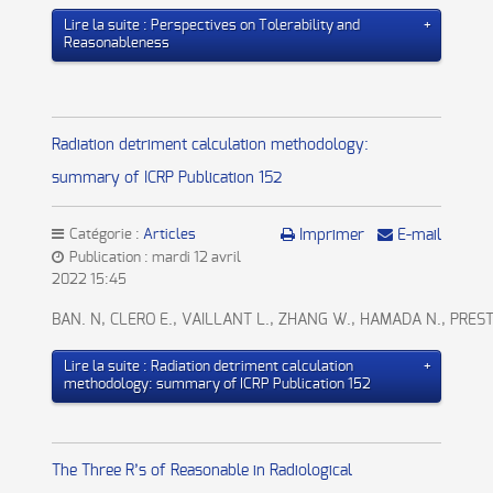
Lire la suite : Perspectives on Tolerability and
Reasonableness
Radiation detriment calculation methodology:
summary of ICRP Publication 152
Catégorie :
Articles
Imprimer
E-mail
Publication : mardi 12 avril
2022 15:45
BAN. N, CLERO E., VAILLANT L., ZHANG W., HAMADA N., PREST
Lire la suite : Radiation detriment calculation
methodology: summary of ICRP Publication 152
The Three R’s of Reasonable in Radiological