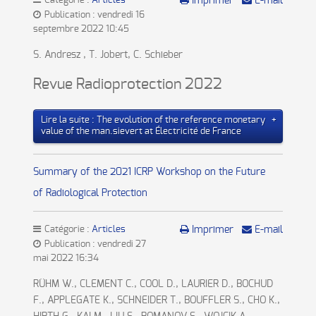
Catégorie :
Articles
Imprimer
E-mail
Publication : vendredi 16
septembre 2022 10:45
S. Andresz , T. Jobert, C. Schieber
Revue Radioprotection 2022
Lire la suite : The evolution of the reference monetary
value of the man.sievert at Électricité de France
Summary of the 2021 ICRP Workshop on the Future
of Radiological Protection
Catégorie :
Articles
Imprimer
E-mail
Publication : vendredi 27
mai 2022 16:34
RÜHM W., CLEMENT C., COOL D., LAURIER D., BOCHUD
F., APPLEGATE K., SCHNEIDER T., BOUFFLER S., CHO K.,