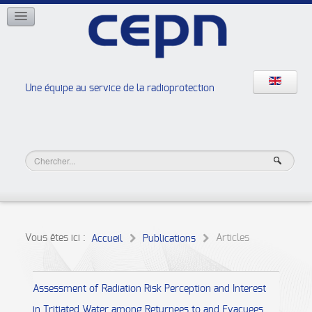
RÉSEAUX
ISOE
EAN
NERIS
RELIR
Une équipe au service de la radioprotection
Les ateliers de la radioprotection
JURAD BAT
Vous êtes ici :
Articles
Accueil
Publications
Assessment of Radiation Risk Perception and Interest
in Tritiated Water among Returnees to and Evacuees