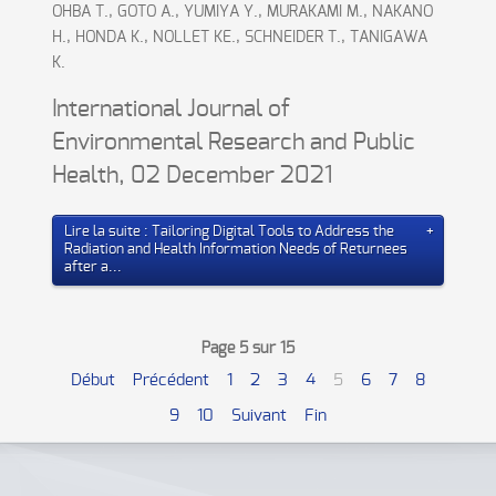
OHBA T., GOTO A., YUMIYA Y., MURAKAMI M., NAKANO
H., HONDA K., NOLLET KE., SCHNEIDER T., TANIGAWA
K.
International Journal of
Environmental Research and Public
Health, 02 December 2021
Lire la suite : Tailoring Digital Tools to Address the
Radiation and Health Information Needs of Returnees
after a...
Page 5 sur 15
Début
Précédent
1
2
3
4
5
6
7
8
9
10
Suivant
Fin